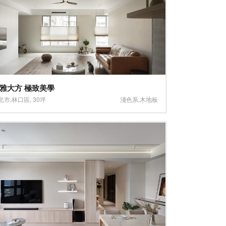
雅大方 極致美學
北市
,
林口區
,
30坪
淺色系
,
木地板