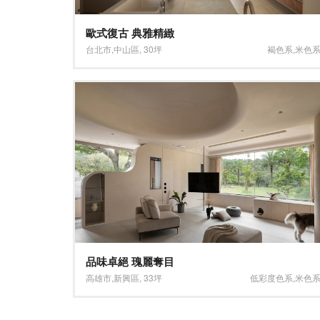
歐式復古 典雅精緻
台北市
,
中山區
,
30坪
褐色系
,
米色
品味卓絕 瑰麗奪目
高雄市
,
新興區
,
33坪
低彩度色系
,
米色