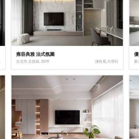
雍容典雅 法式氛圍
優
系
台北市
,
北投區
,
30坪
淺色系
,
大理石
新