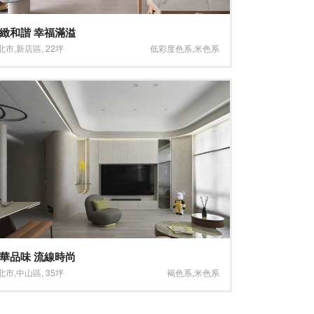
緻和諧 幸福滿溢
北市
,
新店區
,
22坪
低彩度色系
,
米色系
華品味 流線時尚
北市
,
中山區
,
35坪
褐色系
,
米色系