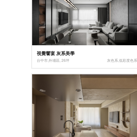
視覺饗宴 灰系美學
台中市
,
外埔區
,
26坪
灰色系
,
低彩度色