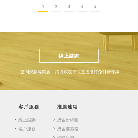
←
1
2
3
4
5
→
線上諮詢
空間規劃等問題，請填寫表單或直接撥打免付費專線
隊
客戶服務
推薦連結
線上諮詢
成舍粉絲團
客戶服務
成舍部落格
媒體報導