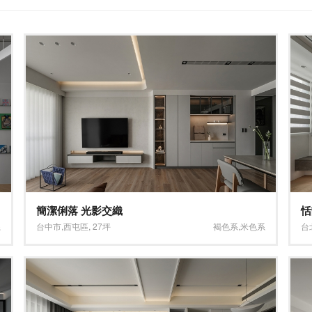
簡潔俐落 光影交織
恬
系
台中市
,
西屯區
,
27坪
褐色系
,
米色系
台