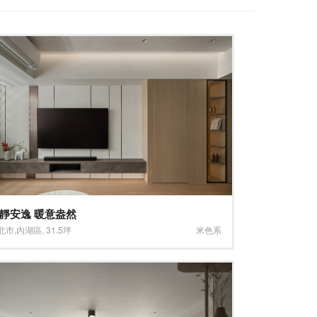
靜安逸 暖意盎然
北市
,
內湖區
,
31.5坪
米色系