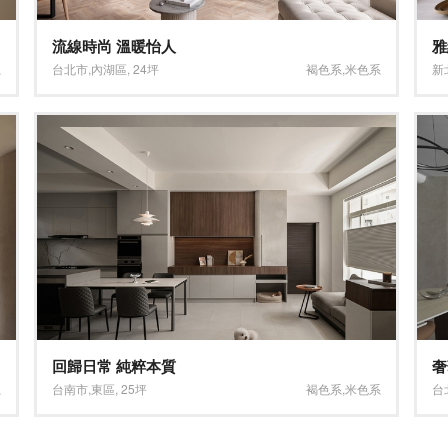
流線時尚 溫暖怡人
雅
系
台北市
,
內湖區
,
24坪
褐色系
,
米色系
新
回歸日常 純粹本質
奢
系
台南市
,
東區
,
25坪
褐色系
,
米色系
台