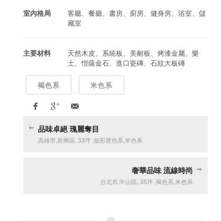
室內格局
客廳、餐廳、書房、廚房、健身房、浴室、儲
藏室
主要材料
天然木皮、系統板、美耐板、烤漆金屬、樂
土、愷薩金石、進口瓷磚、石紋大板磚
褐色系
米色系
品味卓絕 瑰麗奪目
高雄市
,
新興區
,
33坪
,
低彩度色系
,
米色系
奢華品味 流線時尚
台北市
,
中山區
,
35坪
,
褐色系
,
米色系