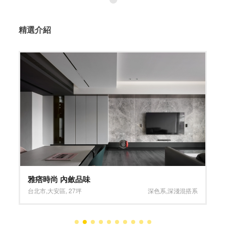
精選介紹
雅痞時尚 內斂品味
台北市
,
大安區
,
27坪
深色系
,
深淺混搭系