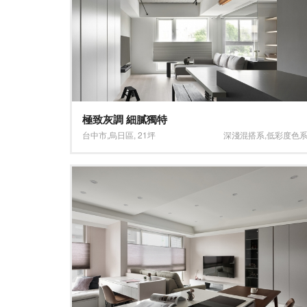
極致灰調 細膩獨特
台中市
,
烏日區
,
21坪
深淺混搭系
,
低彩度色