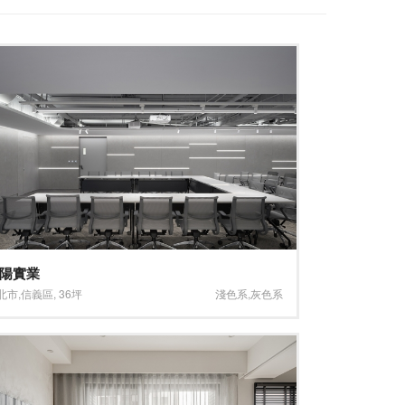
陽實業
北市
,
信義區
,
36坪
淺色系
,
灰色系