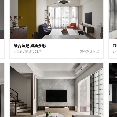
融合童趣 繽紛多彩
精
系
台北市
,
南港區
,
23坪
淺色系
,
木地板
台