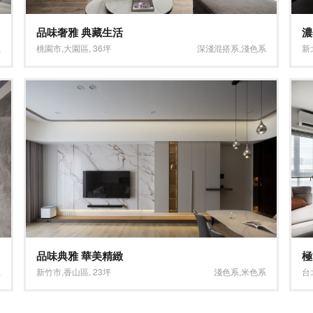
品味奢雅 典藏生活
濃
系
桃園市
,
大園區
,
36坪
深淺混搭系
,
淺色系
新
品味典雅 華美精緻
極
系
新竹市
,
香山區
,
23坪
淺色系
,
米色系
台