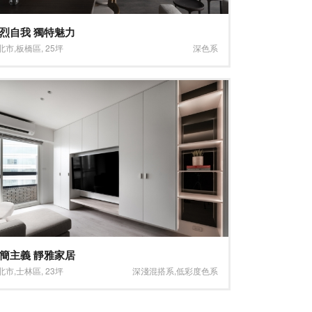
烈自我 獨特魅力
北市
,
板橋區
,
25坪
深色系
簡主義 靜雅家居
北市
,
士林區
,
23坪
深淺混搭系
,
低彩度色系