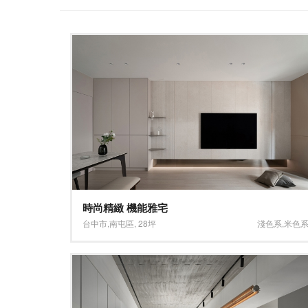
時尚精緻 機能雅宅
台中市
,
南屯區
,
28坪
淺色系
,
米色