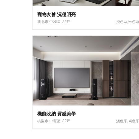
寵物友善 沉穩明亮
新北市
,
中和區
,
25坪
淺色系
,
米色
機能收納 質感美學
桃園市
,
中壢區
,
32坪
淺色系
,
褐色