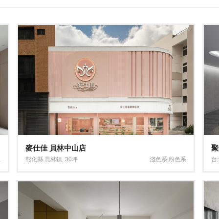
麥仕佳 員林中山店
聚
系
彰化縣
,
員林鎮
,
30坪
淺色系
,
粉色系
台