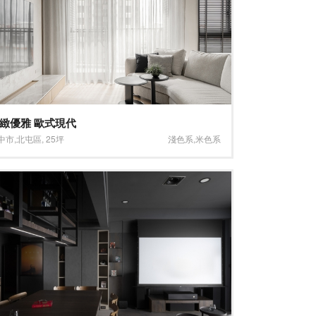
緻優雅 歐式現代
中市
,
北屯區
,
25坪
淺色系
,
米色系