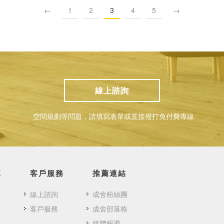
←
1
2
3
4
5
→
線上諮詢
空間規劃等問題，請填寫表單或直接撥打免付費專線
隊
客戶服務
推薦連結
線上諮詢
成舍粉絲團
客戶服務
成舍部落格
媒體報導