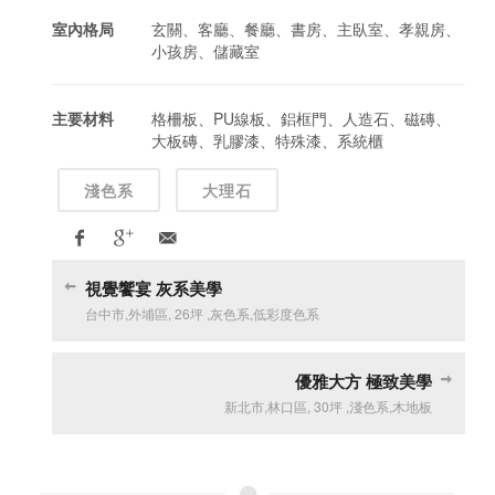
室內格局
玄關、客廳、餐廳、書房、主臥室、孝親房、
小孩房、儲藏室
主要材料
格柵板、PU線板、鋁框門、人造石、磁磚、
大板磚、乳膠漆、特殊漆、系統櫃
淺色系
大理石
視覺饗宴 灰系美學
台中市
,
外埔區
,
26坪
,
灰色系
,
低彩度色系
優雅大方 極致美學
新北市
,
林口區
,
30坪
,
淺色系
,
木地板