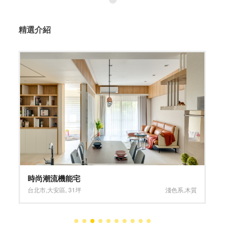
精選介紹
時尚潮流機能宅
台北市
,
大安區
,
31坪
淺色系
,
木質