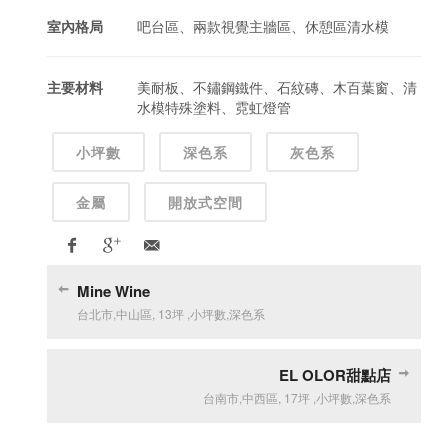
室內格局
吧台區、兩款視覺主牆區、休憩區清水模
主要材料
美耐板、不鏽鋼鐵件、石紋磚、木百葉窗、清
水模特殊塗料、霓虹燈管
小坪數
深色系
灰色系
金屬
開放式空間
Mine Wine
台北市
,
中山區
,
13坪
,
小坪數
,
深色系
EL OLOR甜點店
台南市
,
中西區
,
17坪
,
小坪數
,
深色系