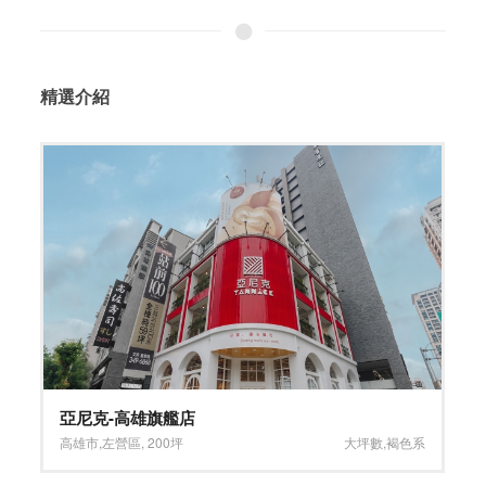
精選介紹
銘妍醫美診所
大坪數
,
褐色系
台北市
,
大安區
,
138坪