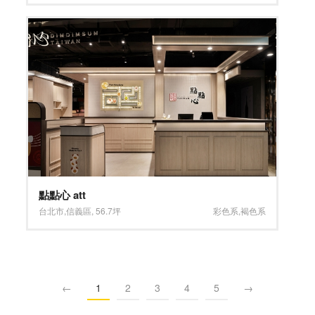
點點心 att
台北市
,
信義區
,
56.7坪
彩色系
,
褐色系
←
1
2
3
4
5
→