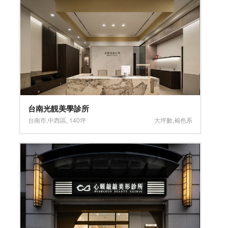
台南光靚美學診所
台南市
,
中西區
,
140坪
大坪數
,
褐色系