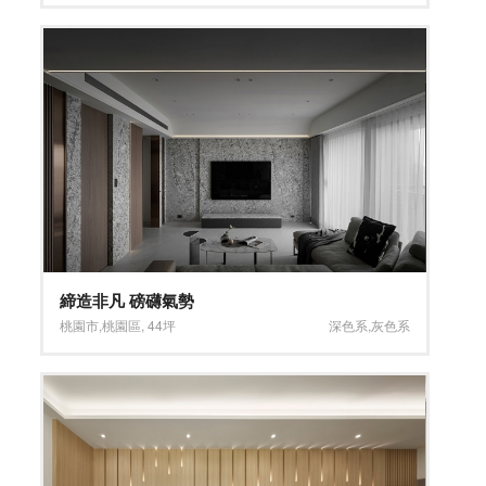
締造非凡 磅礴氣勢
桃園市
,
桃園區
,
44坪
深色系
,
灰色系