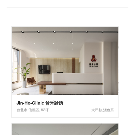
Jin-Ho-Clinic 晉禾診所
台北市
,
信義區
,
82坪
大坪數
,
淺色系