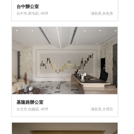
台中辦公室
台中市
,
西屯區
,
45坪
淺色系
,
灰色系
基隆路辦公室
台北市
,
信義區
,
45坪
淺色系
,
大理石