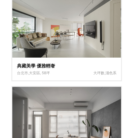
典藏美學 優雅輕奢
台北市
,
大安區
,
58坪
大坪數
,
淺色系