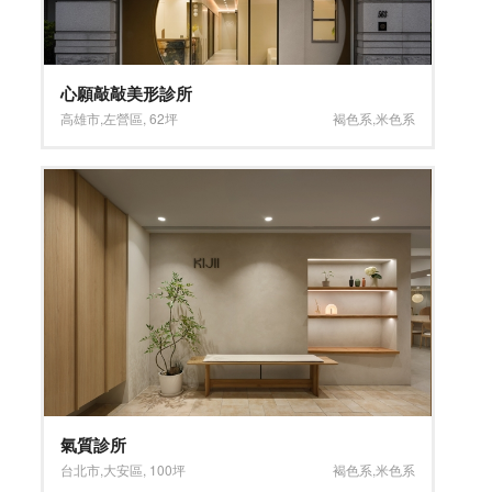
心願敲敲美形診所
高雄市
,
左營區
,
62坪
褐色系
,
米色系
氣質診所
台北市
,
大安區
,
100坪
褐色系
,
米色系