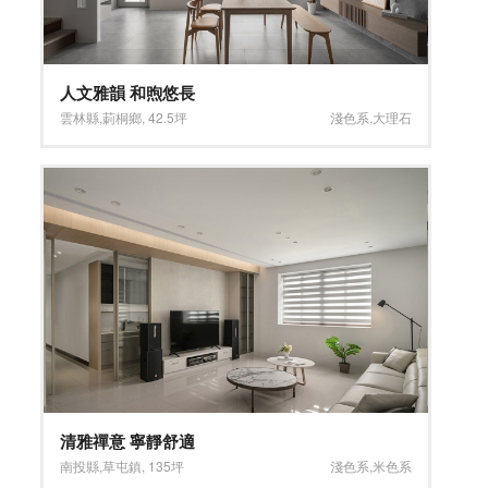
人文雅韻 和煦悠長
雲林縣
,
莿桐鄉
,
42.5坪
淺色系
,
大理石
清雅禪意 寧靜舒適
南投縣
,
草屯鎮
,
135坪
淺色系
,
米色系