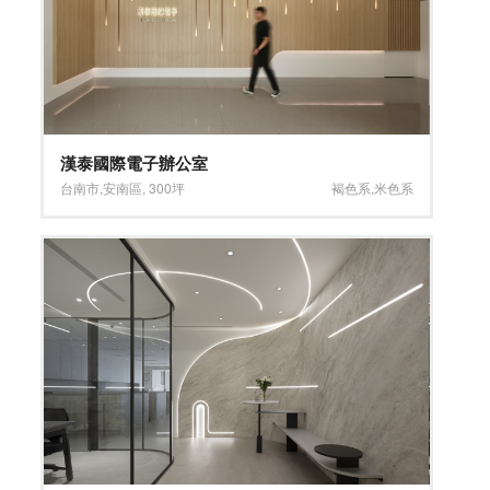
漢泰國際電子辦公室
台南市
,
安南區
,
300坪
褐色系
,
米色系