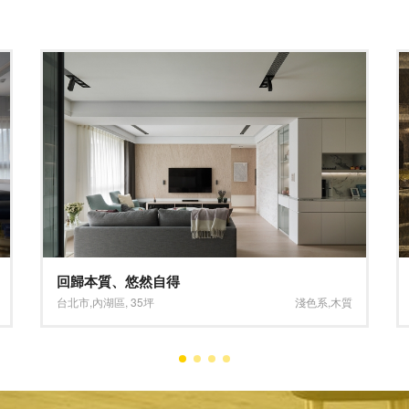
濤濤海鮮蒸氣鍋
新北市
,
新莊區
,
85坪
大坪數
,
淺色系