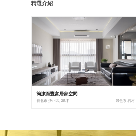
精選介紹
回歸本質、悠然自得
淺色系
,
石材
台北市
,
內湖區
,
35坪
淺色系
,
木質