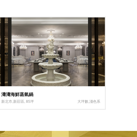
自然、悠閒、品味生活
奧衍股
台北市
,
北投區
,
26.5坪
淺色系
,
褐色系
新北市
,
汐