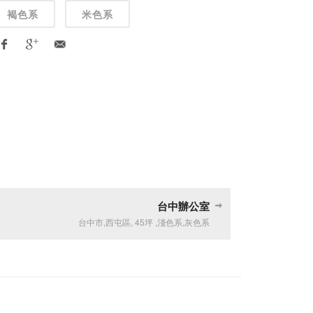
褐色系
米色系
台中辦公室
台中市
,
西屯區
,
45坪
,
淺色系
,
灰色系