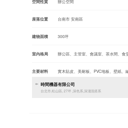
空間性質
辦公空間
座落位置
台南市 安南區
建物面積
300坪
室內格局
辦公區、主管室、會議室、茶水間、食
主要材料
實木貼皮、美耐板、PVC地板、壁紙、
時間機器有限公司
台北市
,
松山區
,
27坪
,
深色系
,
深淺混搭系