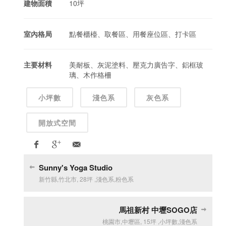
建物面積
10坪
室內格局
點餐櫃檯、取餐區、用餐座位區、打卡區
主要材料
美耐板、灰泥塗料、壓克力廣告字、鋁框玻
璃、木作格柵
小坪數
淺色系
灰色系
開放式空間
Sunny's Yoga Studio
新竹縣
,
竹北市
,
28坪
,
淺色系
,
粉色系
馬祖新村 中壢SOGO店
桃園市
,
中壢區
,
15坪
,
小坪數
,
淺色系