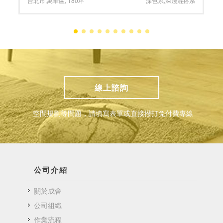
苗栗縣
,
竹南鎮
,
65坪
大坪數
,
淺色系
線上諮詢
空間規劃等問題，請填寫表單或直接撥打免付費專線
公司介紹
關於成舍
公司組織
作業流程