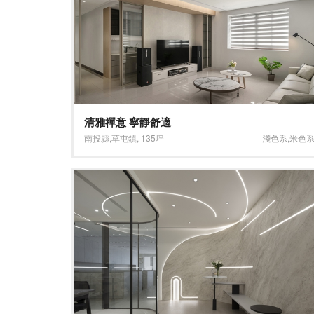
清雅禪意 寧靜舒適
南投縣
,
草屯鎮
,
135坪
淺色系
,
米色