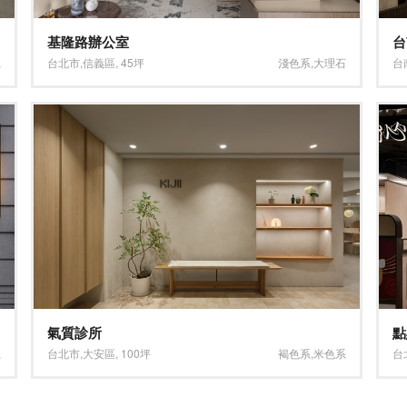
基隆路辦公室
台
系
台北市
,
信義區
,
45坪
淺色系
,
大理石
台
氣質診所
點
系
台北市
,
大安區
,
100坪
褐色系
,
米色系
台