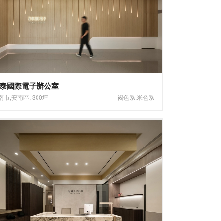
泰國際電子辦公室
南市
,
安南區
,
300坪
褐色系
,
米色系