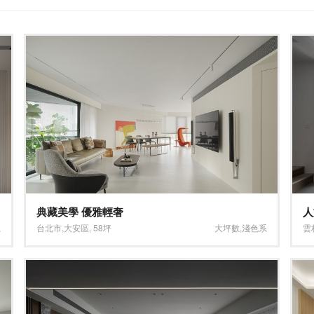
典藏美學 優雅輕奢
人
系
台北市
,
大安區
,
58坪
大坪數
,
淺色系
雲