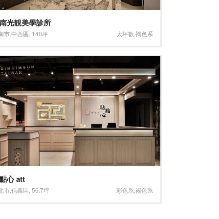
南光靚美學診所
南市
,
中西區
,
140坪
大坪數
,
褐色系
點心 att
北市
,
信義區
,
56.7坪
彩色系
,
褐色系