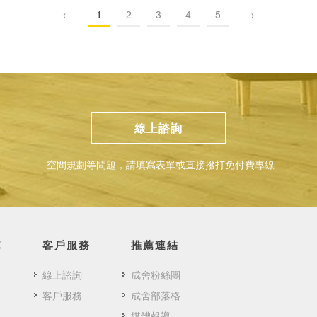
←
1
2
3
4
5
→
線上諮詢
空間規劃等問題，請填寫表單或直接撥打免付費專線
隊
客戶服務
推薦連結
線上諮詢
成舍粉絲團
客戶服務
成舍部落格
媒體報導