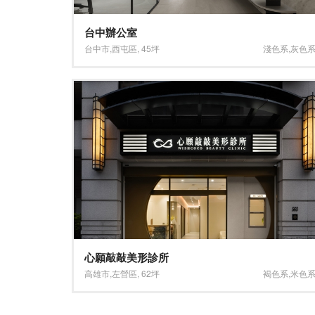
台中辦公室
台中市
,
西屯區
,
45坪
淺色系
,
灰色
心願敲敲美形診所
高雄市
,
左營區
,
62坪
褐色系
,
米色