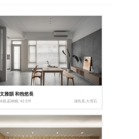
文雅韻 和煦悠長
林縣
,
莿桐鄉
,
42.5坪
淺色系
,
大理石