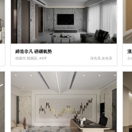
締造非凡 磅礴氣勢
漢
系
桃園市
,
桃園區
,
44坪
深色系
,
灰色系
台