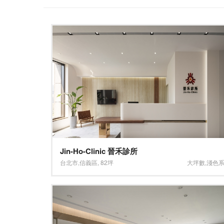
Jin-Ho-Clinic 晉禾診所
台北市
,
信義區
,
82坪
大坪數
,
淺色