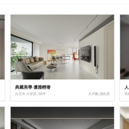
典藏美學 優雅輕奢
人
系
台北市
,
大安區
,
58坪
大坪數
,
淺色系
雲