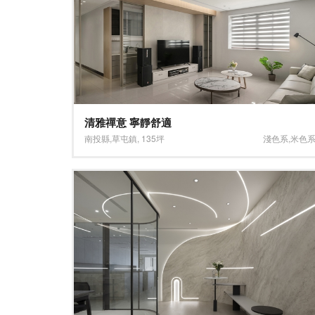
清雅禪意 寧靜舒適
南投縣
,
草屯鎮
,
135坪
淺色系
,
米色