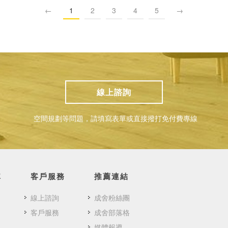
←
1
2
3
4
5
→
線上諮詢
空間規劃等問題，請填寫表單或直接撥打免付費專線
隊
客戶服務
推薦連結
線上諮詢
成舍粉絲團
客戶服務
成舍部落格
媒體報導