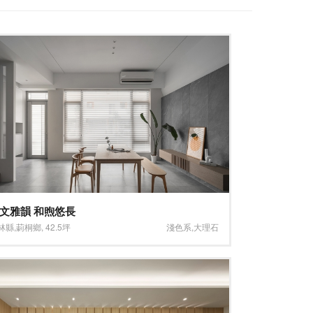
文雅韻 和煦悠長
林縣
,
莿桐鄉
,
42.5坪
淺色系
,
大理石