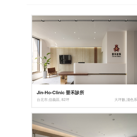
Jin-Ho-Clinic 晉禾診所
台北市
,
信義區
,
82坪
大坪數
,
淺色