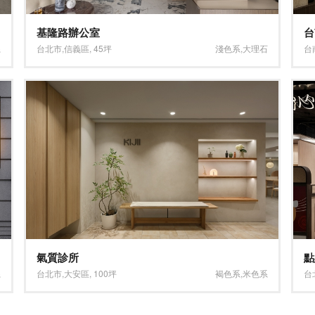
基隆路辦公室
台
系
台北市
,
信義區
,
45坪
淺色系
,
大理石
台
氣質診所
點
系
台北市
,
大安區
,
100坪
褐色系
,
米色系
台