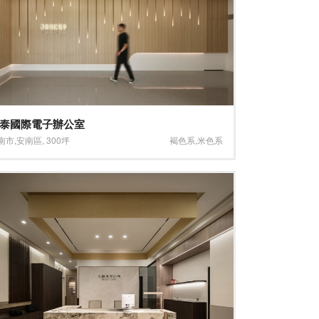
泰國際電子辦公室
南市
,
安南區
,
300坪
褐色系
,
米色系