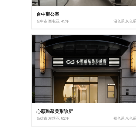
台中辦公室
台中市
,
西屯區
,
45坪
淺色系
,
灰色
心願敲敲美形診所
高雄市
,
左營區
,
62坪
褐色系
,
米色