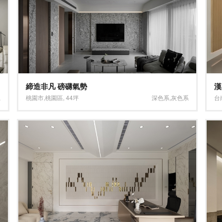
締造非凡 磅礴氣勢
漢
系
桃園市
,
桃園區
,
44坪
深色系
,
灰色系
台