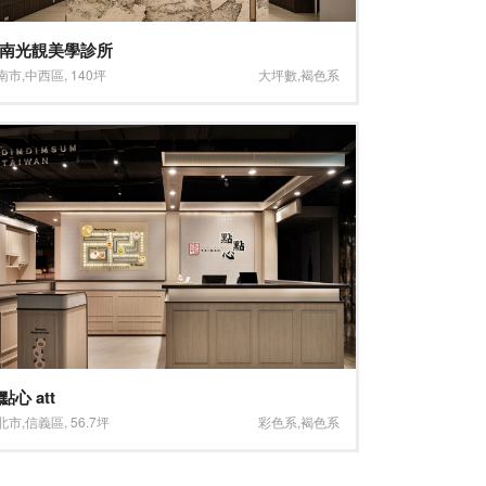
南光靚美學診所
南市
,
中西區
,
140坪
大坪數
,
褐色系
點心 att
北市
,
信義區
,
56.7坪
彩色系
,
褐色系