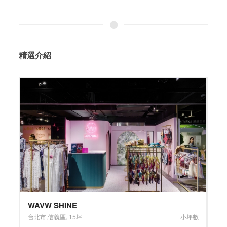
精選介紹
典雅俐落、品味生活
數
台中市
,
北屯區
,
40坪