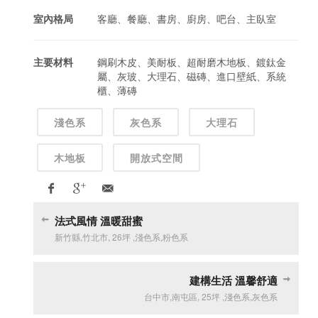
室內格局
客廳、餐廳、書房、廚房、吧台、主臥室
主要材料
鋼刷木皮、美耐板、超耐磨木地板、鍍鈦金
屬、灰玻、大理石、磁磚、進口壁紙、系統
櫃、薄磚
淺色系
灰色系
大理石
木地板
開放式空間
法式風情 溫暖甜蜜
新竹縣
,
竹北市
,
26坪
,
淺色系
,
粉色系
建構生活 溫馨舒適
台中市
,
南屯區
,
25坪
,
淺色系
,
灰色系