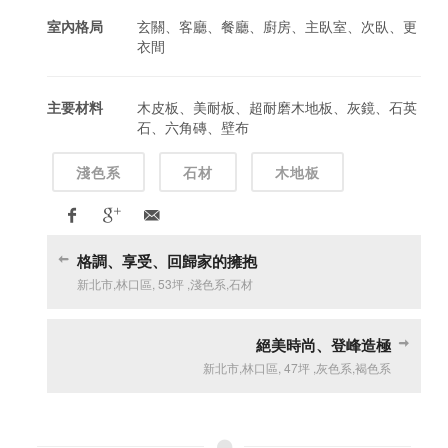
室內格局
玄關、客廳、餐廳、廚房、主臥室、次臥、更
衣間
主要材料
木皮板、美耐板、超耐磨木地板、灰鏡、石英
石、六角磚、壁布
淺色系
石材
木地板
格調、享受、回歸家的擁抱
新北市
,
林口區
,
53坪
,
淺色系
,
石材
絕美時尚、登峰造極
新北市
,
林口區
,
47坪
,
灰色系
,
褐色系