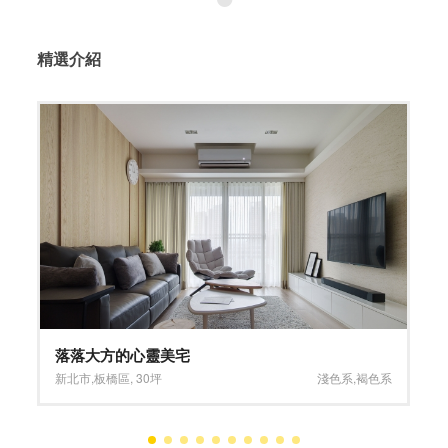
精選介紹
鼎運旅遊集團
台北市
,
中山區
,
147坪
大坪數
,
深淺混搭系