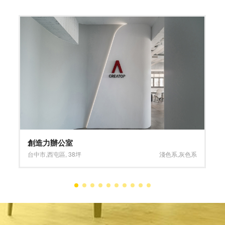
堅持淬鍊、極上品味
新竹縣
,
竹北市
,
75坪