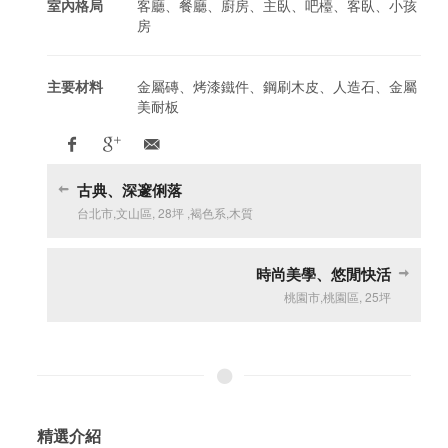
室內格局
客廳、餐廳、廚房、主臥、吧檯、客臥、小孩
房
主要材料
金屬磚、烤漆鐵件、鋼刷木皮、人造石、金屬
美耐板
古典、深邃俐落
台北市
,
文山區
,
28坪
,
褐色系
,
木質
時尚美學、悠閒快活
桃園市
,
桃園區
,
25坪
精選介紹