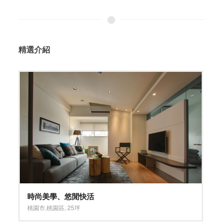
精選介紹
隨心寫意 知性人文
新竹市
,
東區
,
25坪
深淺混搭系
,
灰色系