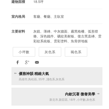
建物面積
18.5坪
室內格局
客廳、餐廳、主臥室
主要材料
灰鏡、薄磚、中灰牆面、霧黑格柵、弧形燈
條、深色鐵件、礦紋美耐板、復古黑直磚、雲
彩紋系統板、雲彩塗料、魚骨拼地板
小坪數
灰色系
褐色系
優雅神韻 精緻大氣
高雄市
,
鳥松區
,
35坪
,
淺色系
,
灰色系
內歛沉著 微奢美學
新北市
,
新莊區
,
18坪
,
小坪數
,
灰色系