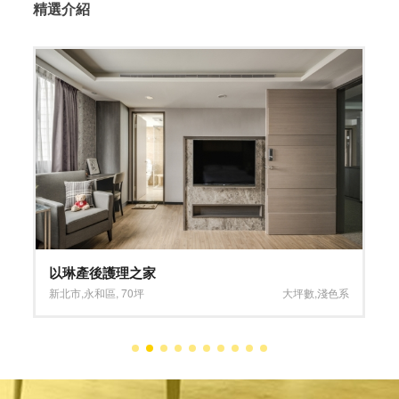
精選介紹
以琳產後護理之家
新北市
,
永和區
,
70坪
大坪數
,
淺色系