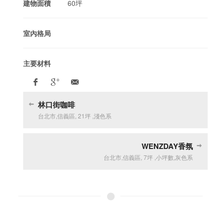
建物面積
60坪
室內格局
主要材料
林口街咖啡
台北市
,
信義區
,
21坪
,
淺色系
WENZDAY香氛
台北市
,
信義區
,
7坪
,
小坪數
,
灰色系