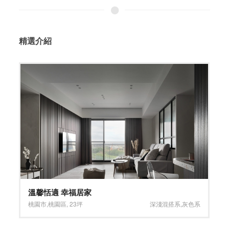
精選介紹
溫馨恬適 幸福居家
桃園市
,
桃園區
,
23坪
深淺混搭系
,
灰色系