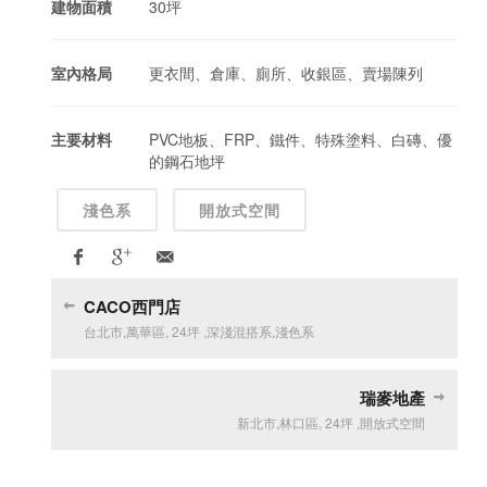
建物面積
30坪
室內格局
更衣間、倉庫、廁所、收銀區、賣場陳列
主要材料
PVC地板、FRP、鐵件、特殊塗料、白磚、優
的鋼石地坪
淺色系
開放式空間
CACO西門店
台北市
,
萬華區
,
24坪
,
深淺混搭系
,
淺色系
瑞麥地產
新北市
,
林口區
,
24坪
,
開放式空間