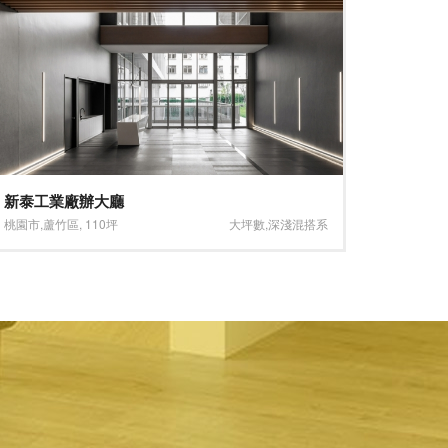
新泰工業廠辦大廳
時尚裝
桃園市
,
蘆竹區
,
110坪
大坪數
,
深淺混搭系
台中市
,
中