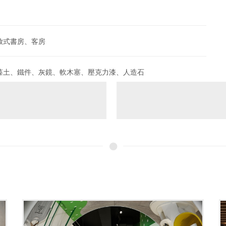
放式書房、客房
藻土、鐵件、灰鏡、軟木塞、壓克力漆、人造石