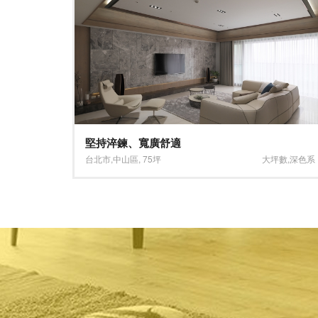
堅持淬鍊、寬廣舒適
深淺混搭系
台北市
,
中山區
,
75坪
大坪數
,
深色系