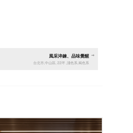
風采淬鍊、品味覺醒
台北市
,
中山區
,
22坪
,
淺色系
,
褐色系