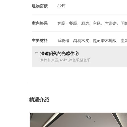
建物面積
32坪
室內格局
客廳、餐廳、廚房、主臥、大書房、開
主要材料
系統櫃、鋼刷木皮、超耐磨木地板、圭
深邃俐落的光感住宅
新竹市
,
東區
,
45坪
,
深色系
,
淺色系
精選介紹