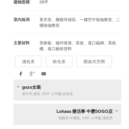
建物面積
28坪
室內格局
更衣室、櫃檯等候區、一樓空中瑜伽教室、二
樓瑜伽教室
主要材料
美耐板、鐵件噴漆、茶玻、進口磁磚、系統
櫃、進口藝術塗料
淺色系
粉色系
開放式空間
gozo女裝
新竹市
,
東區
,
20坪
,
小坪數
,
灰色系
Lohass 樂活事 中壢SOGO店
桃園市
,
中壢區
,
10坪
,
小坪數
,
淺色系