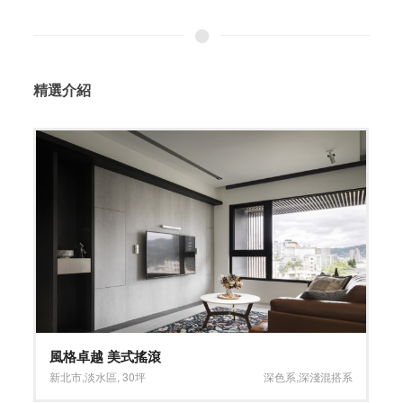
精選介紹
風格卓越 美式搖滾
新北市
,
淡水區
,
30坪
深色系
,
深淺混搭系