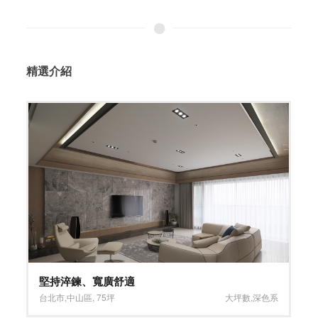
精選介紹
堅持淬鍊、寬廣舒適
台北市
,
中山區
,
75坪
大坪數
,
深色系