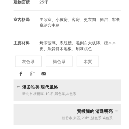
建物面積
25坪
室內格局
主臥室、小孩房、客房、更衣間、衛浴、客餐
廳結合中島
主要材料
烤漆玻璃、系統櫃、雕刻白大板磚、檀木木
皮、魚骨拼木地板、刷漆跳色
灰色系
褐色系
木質
溫柔唯美 現代風格
新北市
,
板橋區
,
19坪
,
淺色系
,
灰色系
質樸簡約 清透明亮
新竹市
,
東區
,
20坪
,
淺色系
,
褐色系