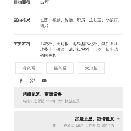
建物面積
32坪
室內格局
玄關、客廳、餐廳、廚房、主臥室、小孩房、
衛浴
主要材料
系統板、美耐板、海島型木地板、鐵件噴漆、
珪藻土、磁磚、清水模塗料、油漆、植生牆、
寮國香杉
淺色系
褐色系
木地板
磅礴氣派、富麗堂皇
高雄市
,
左營區
,
120坪
,
大坪數
,
淺色系
富麗堂皇、詩情畫意
新北市
,
板橋區
,
86坪
,
大坪數
,
深淺混搭系