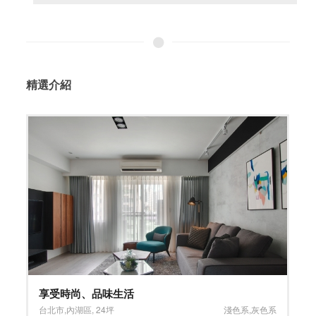
精選介紹
北歐風格 俐落通透
台北市
,
中正區
,
18坪
淺色系
,
灰色系