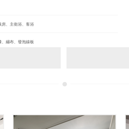
孩房、主衛浴、客浴
漆、繃布、發泡線板