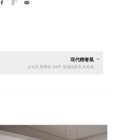
現代輕奢風
台北市
,
萬華區
,
34坪
,
深淺混搭系
,
灰色系