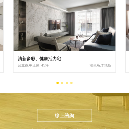
悠活時光 愜意浪漫
台北市
,
大安區
,
45坪
淺色系
,
灰色系
線上諮詢