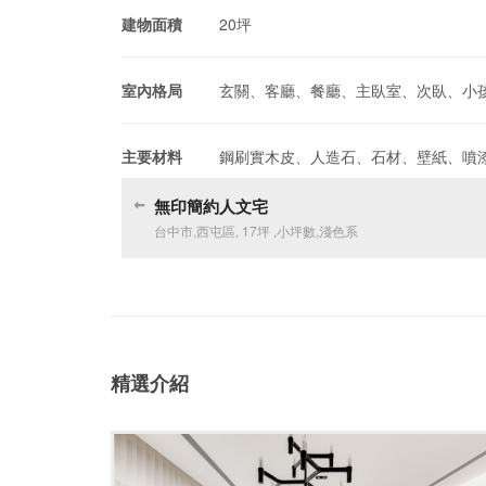
建物面積
20坪
室內格局
玄關、客廳、餐廳、主臥室、次臥、小
主要材料
鋼刷實木皮、人造石、石材、壁紙、噴
無印簡約人文宅
台中市
,
西屯區
,
17坪
,
小坪數
,
淺色系
精選介紹