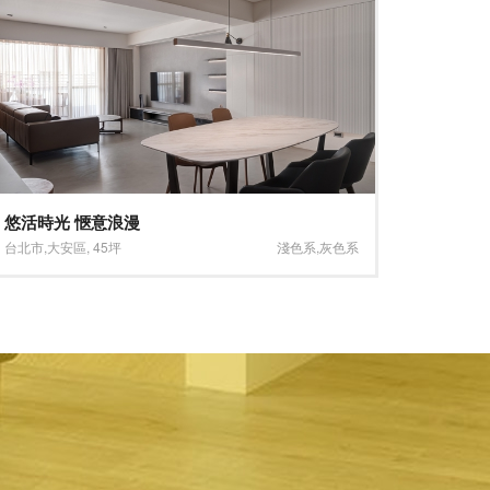
共享童心 寬敞自在
翰林茶
桃園市
,
中壢區
,
60坪
大坪數
,
淺色系
台北市
,
南