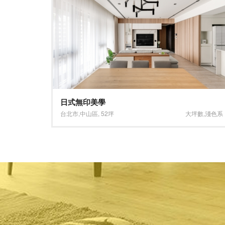
清新多彩、健康活力宅
坪數
,
淺色系
台北市
,
中正區
,
45坪
淺色系
,
木地板