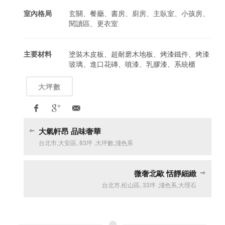
室內格局
玄關、餐廳、書房、廚房、主臥室、小孩房、
閱讀區、更衣室
主要材料
塗裝木皮板、超耐磨木地板、烤漆鐵件、烤漆
玻璃、進口花磚、噴漆、乳膠漆、系統櫃
大坪數
大氣軒昂 品味奢華
台北市
,
大安區
,
83坪
,
大坪數
,
淺色系
微奢北歐 恬靜細緻
台北市
,
松山區
,
33坪
,
淺色系
,
大理石