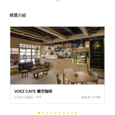
精選介紹
茵格麗德產護中心
桃園市
,
中壢區
,
968坪
大坪數
,
灰色系