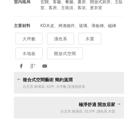
室內格局
玄關、客廳、餐廳、書房、開放式廚房、主臥
室、客房、主衛浴、客浴、更衣室
主要材料
KD木皮、烤漆鐵件、玻璃、薄板磚、磁磚
大坪數
淺色系
木質
木地板
開放式空間
複合式空間藝術 簡約溫潤
台北市
,
南港區
,
42坪
,
大坪數
,
深淺混搭系
極淨舒適 開放居家
台北市
,
南港區
,
32.5坪
,
淺色系
,
木質