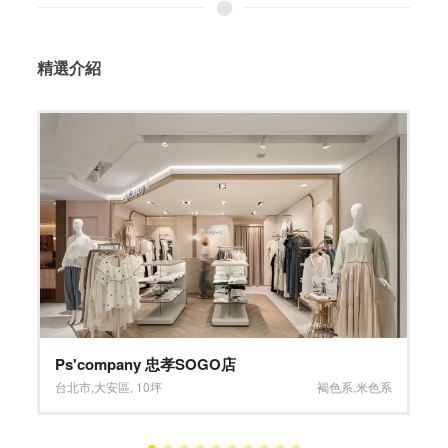
精選介紹
新世代語彙 現代X古典
台南市
,
北區
,
24坪
深淺混搭系
,
木質