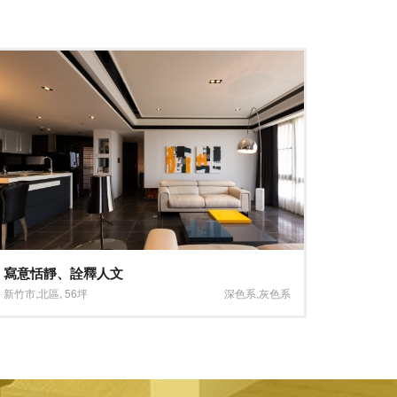
金山客家小館
詩情畫
台北市
,
松山區
,
29坪
深色系
,
灰色系
台北市
,
大