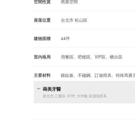
空間性質
商業空間
座落位置
台北市 松山區
建物面積
44坪
室內格局
用餐區、吧檯區、VIP區、櫃台區
主要材料
鍍鈦板、不鏽鋼、訂做燈具、特殊馬賽
蒔美牙醫
新北市
,
三重區
,
97坪
,
大坪數
,
深淺混搭系