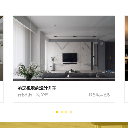
寫意恬靜、詮釋人文
新竹市
,
北區
,
56坪
深色系
,
灰色系