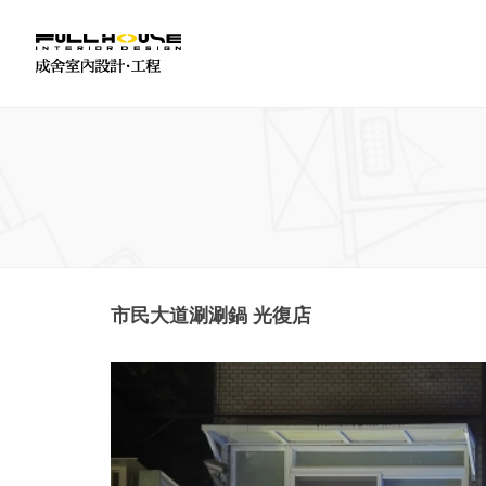
市民大道涮涮鍋 光復店