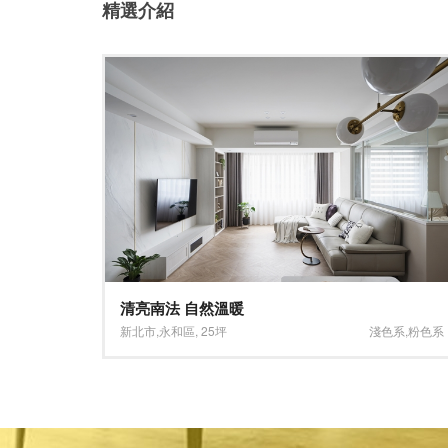
精選介紹
挑逗視覺的設計升華
色系
,
粉色系
台北市
,
松山區
,
32坪
淺色系
,
灰色系