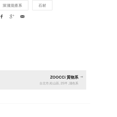
深淺混搭系
石材
ZOOCCi 質物系
台北市
,
松山區
,
25坪
,
淺色系