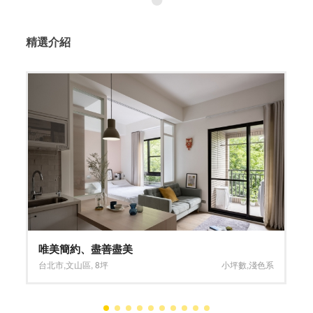
精選介紹
透亮雅致 簡單質樸
新北市
,
樹林區
,
22坪
淺色系
,
褐色系