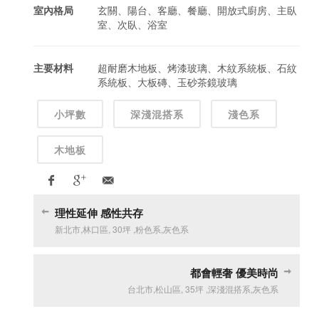
室內格局
玄關、陽台、客廳、餐廳、開放式廚房、主臥
室、次臥、浴室
主要材料
超耐磨木地板、烤漆玻璃、木紋系統板、石紋
系統板、大板磚、玉砂茶鏡玻璃
小坪數
深淺混搭系
淺色系
木地板
理性延伸 感性共存
新北市
,
林口區
,
30坪
,
粉色系
,
灰色系
都會輕奢 優美時尚
台北市
,
松山區
,
35坪
,
深淺混搭系
,
灰色系