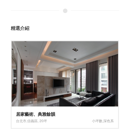
精選介紹
絕妙格局的大器落成
新北市
,
汐止區
,
50坪
褐色系
,
木質