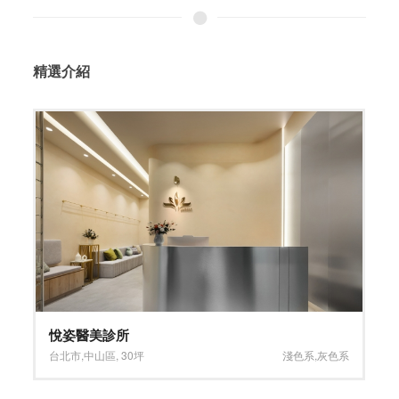
精選介紹
ANNA DOLLY
台北市
,
南港區
,
10坪
小坪數