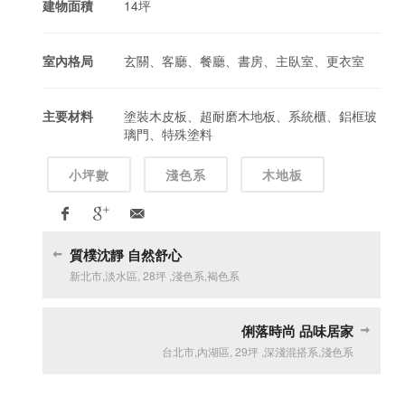
建物面積
14坪
室內格局
玄關、客廳、餐廳、書房、主臥室、更衣室
主要材料
塗裝木皮板、超耐磨木地板、系統櫃、鋁框玻
璃門、特殊塗料
小坪數
淺色系
木地板
質樸沈靜 自然舒心
新北市
,
淡水區
,
28坪
,
淺色系
,
褐色系
俐落時尚 品味居家
台北市
,
內湖區
,
29坪
,
深淺混搭系
,
淺色系