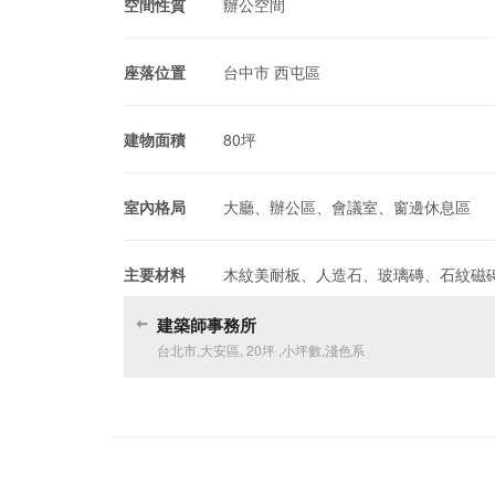
空間性質
辦公空間
座落位置
台中市 西屯區
建物面積
80坪
室內格局
大廳、辦公區、會議室、窗邊休息區
主要材料
木紋美耐板、人造石、玻璃磚、石紋磁
建築師事務所
台北市
,
大安區
,
20坪
,
小坪數
,
淺色系