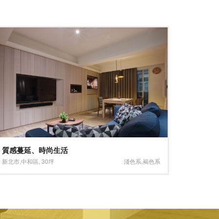
絕妙格局、時尚生活
濃烈醇
台北市
,
中正區
,
60坪
深色系
,
大坪數
台北市
,
中