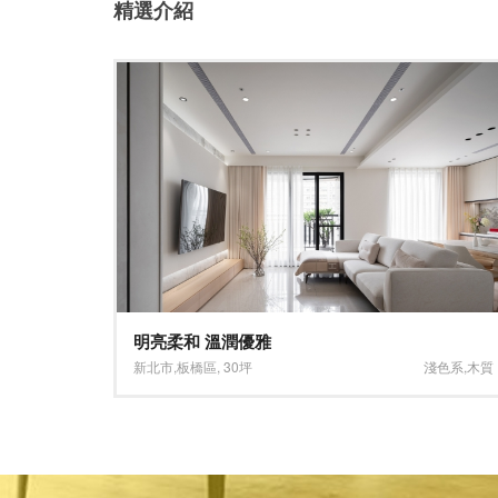
精選介紹
Light work 個性風共享工作站(4F)
淺色系
,
木質
台北市
,
內湖區
,
72坪
大坪數
,
深淺混搭系