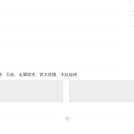
磚、石板、金屬噴漆、實木格柵、木紋磁磚