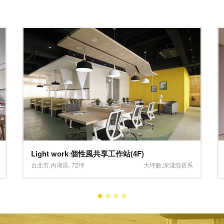
質感蔓延、時尚生活
新北市
,
中和區
,
30坪
淺色系
,
褐色系