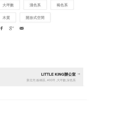
大坪數
淺色系
褐色系
木質
開放式空間
LITTLE KING辦公室
新北市
,
板橋區
,
400坪
,
大坪數
,
深色系