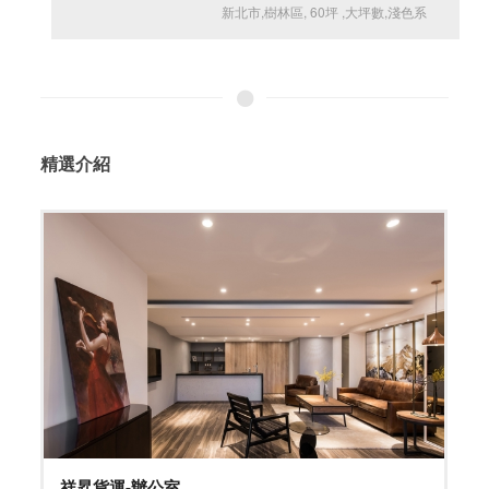
新北市
,
樹林區
,
60坪
,
大坪數
,
淺色系
精選介紹
祥昇貨運-辦公室