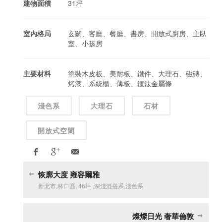
建物面積
31坪
室內格局
玄關、客廳、餐廳、書房、開放式廚房、主臥
室、小孩房
主要材料
塗裝木皮板、美耐板、鐵件、大理石、磁磚、
烤漆、系統櫃、薄板、鍍鈦金屬條
淺色系
大理石
石材
開放式空間
恢廓大度 雍容爾雅
新北市
,
林口區
,
46坪
,
深淺混搭系
,
淺色系
燦燦日光 奢華倫敦