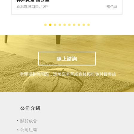
新北市
,
林口區
,
40坪
褐色系
線上諮詢
空間規劃等問題，請填寫表單或直接撥打免付費專線
公司介紹
關於成舍
公司組織