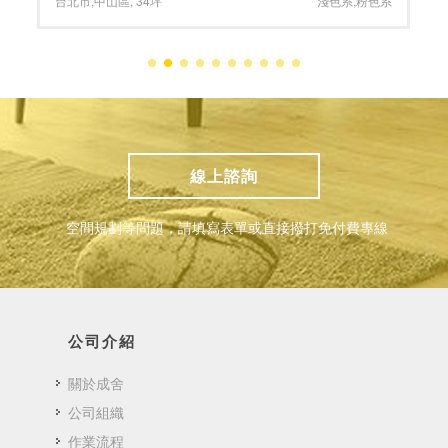
台北市
,
中山區
,
34坪
淺色系
,
粉色系
線上諮詢
空間規劃等問題，請填寫表單或直接撥打免付費專線
公司介紹
關於成舍
公司組織
作業流程