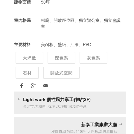
建物面積
50坪
室內格局
梯廳、開放座位區、獨立辦公室、獨立會議
室
主要材料
美耐板、壁紙、油漆、PVC
大坪數
深色系
灰色系
石材
開放式空間
Light work 個性風共享工作站(3F)
台北市
,
內湖區
,
72坪
,
大坪數
,
深淺混搭系
新泰工業廠辦大廳
桃園市
,
蘆竹區
,
110坪
,
大坪數
,
深淺混搭系