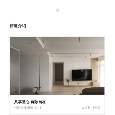
精選介紹
共享童心 寬敞自在
桃園市
,
中壢區
,
60坪
大坪數
,
淺色系