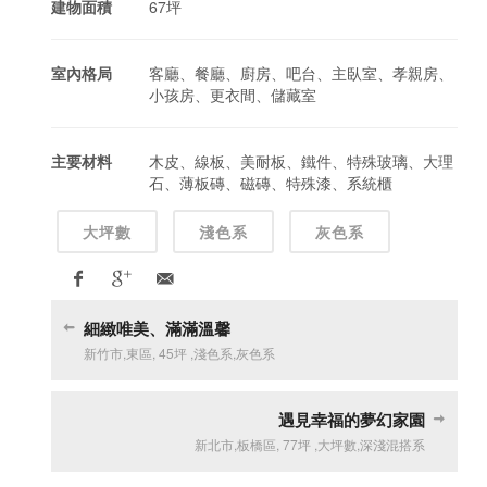
建物面積
67坪
室內格局
客廳、餐廳、廚房、吧台、主臥室、孝親房、
小孩房、更衣間、儲藏室
主要材料
木皮、線板、美耐板、鐵件、特殊玻璃、大理
石、薄板磚、磁磚、特殊漆、系統櫃
大坪數
淺色系
灰色系
細緻唯美、滿滿溫馨
新竹市
,
東區
,
45坪
,
淺色系
,
灰色系
遇見幸福的夢幻家園
新北市
,
板橋區
,
77坪
,
大坪數
,
深淺混搭系