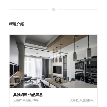
精選介紹
典雅細緻 怡然氣息
台南市
,
中西區
,
60坪
大坪數
,
深淺混搭系