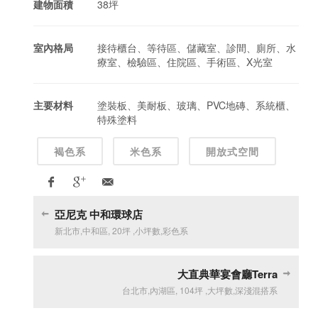
建物面積
38坪
室內格局
接待櫃台、等待區、儲藏室、診間、廁所、水
療室、檢驗區、住院區、手術區、X光室
主要材料
塗裝板、美耐板、玻璃、PVC地磚、系統櫃、
特殊塗料
褐色系
米色系
開放式空間
亞尼克 中和環球店
新北市
,
中和區
,
20坪
,
小坪數
,
彩色系
大直典華宴會廳Terra
台北市
,
內湖區
,
104坪
,
大坪數
,
深淺混搭系