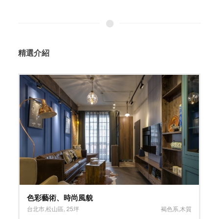
精選介紹
色彩藝術、時尚風貌
台北市
,
松山區
,
25坪
褐色系
,
木質