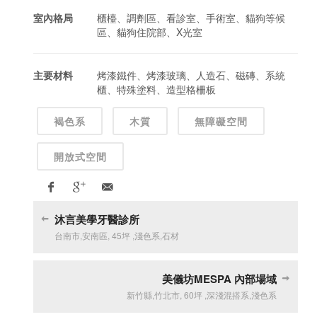
室內格局
櫃檯、調劑區、看診室、手術室、貓狗等候
區、貓狗住院部、X光室
主要材料
烤漆鐵件、烤漆玻璃、人造石、磁磚、系統
櫃、特殊塗料、造型格柵板
褐色系
木質
無障礙空間
開放式空間
沐言美學牙醫診所
台南市
,
安南區
,
45坪
,
淺色系
,
石材
美儀坊MESPA 內部場域
新竹縣
,
竹北市
,
60坪
,
深淺混搭系
,
淺色系