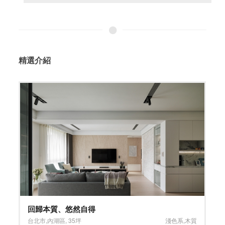
精選介紹
回歸本質、悠然自得
台北市
,
內湖區
,
35坪
淺色系
,
木質