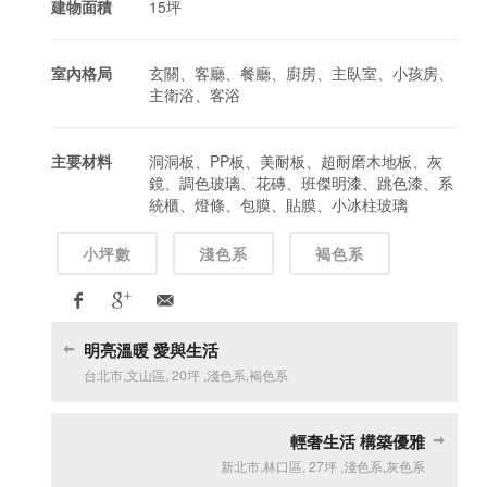
建物面積
15坪
室內格局
玄關、客廳、餐廳、廚房、主臥室、小孩房、
主衛浴、客浴
主要材料
洞洞板、PP板、美耐板、超耐磨木地板、灰
鏡、調色玻璃、花磚、班傑明漆、跳色漆、系
統櫃、燈條、包膜、貼膜、小冰柱玻璃
小坪數
淺色系
褐色系
明亮溫暖 愛與生活
台北市
,
文山區
,
20坪
,
淺色系
,
褐色系
輕奢生活 構築優雅
新北市
,
林口區
,
27坪
,
淺色系
,
灰色系