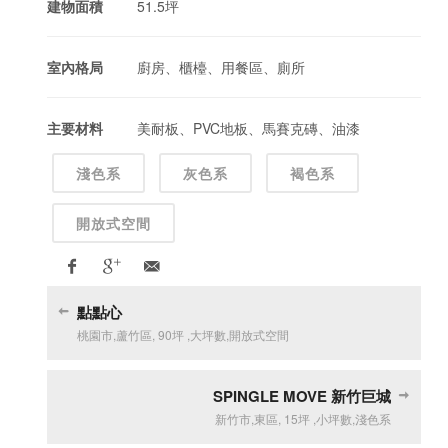
建物面積
51.5坪
室內格局
廚房、櫃檯、用餐區、廁所
主要材料
美耐板、PVC地板、馬賽克磚、油漆
淺色系
灰色系
褐色系
開放式空間
點點心
桃園市
,
蘆竹區
,
90坪
,
大坪數
,
開放式空間
SPINGLE MOVE 新竹巨城
新竹市
,
東區
,
15坪
,
小坪數
,
淺色系