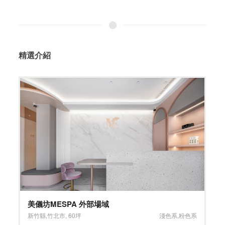
精選介紹
美儀坊MESPA 外部場域
新竹縣
,
竹北市
,
60坪
淺色系
,
粉色系