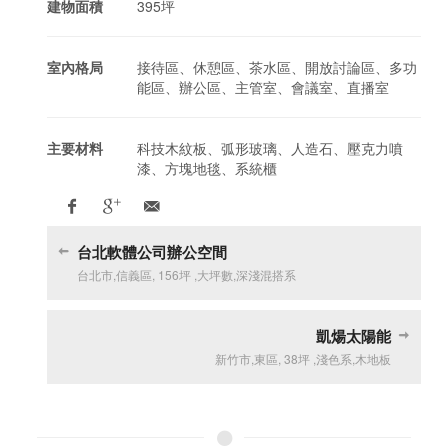
建物面積
395坪
室內格局
接待區、休憩區、茶水區、開放討論區、多功
能區、辦公區、主管室、會議室、直播室
主要材料
科技木紋板、弧形玻璃、人造石、壓克力噴
漆、方塊地毯、系統櫃
台北軟體公司辦公空間
台北市
,
信義區
,
156坪
,
大坪數
,
深淺混搭系
凱煬太陽能
新竹市
,
東區
,
38坪
,
淺色系
,
木地板