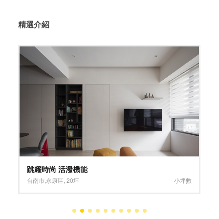
精選介紹
跳耀時尚 活潑機能
台南市
,
永康區
,
20坪
小坪數