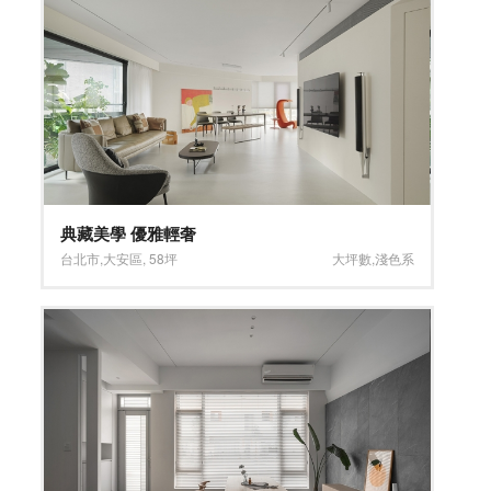
典藏美學 優雅輕奢
台北市
,
大安區
,
58坪
大坪數
,
淺色系