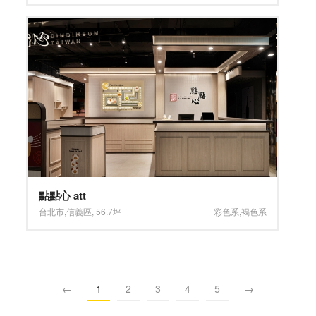
點點心 att
台北市
,
信義區
,
56.7坪
彩色系
,
褐色系
←
1
2
3
4
5
→