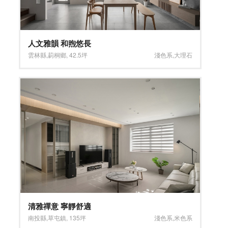
人文雅韻 和煦悠長
雲林縣
,
莿桐鄉
,
42.5坪
淺色系
,
大理石
清雅禪意 寧靜舒適
南投縣
,
草屯鎮
,
135坪
淺色系
,
米色系