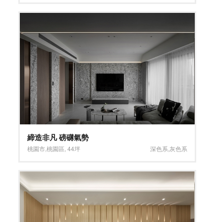
締造非凡 磅礴氣勢
桃園市
,
桃園區
,
44坪
深色系
,
灰色系