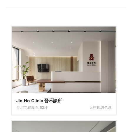
Jin-Ho-Clinic 晉禾診所
台北市
,
信義區
,
82坪
大坪數
,
淺色系