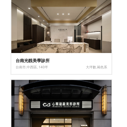
台南光靚美學診所
台南市
,
中西區
,
140坪
大坪數
,
褐色系