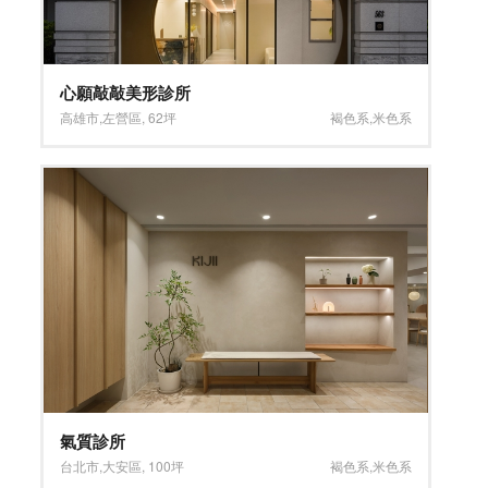
心願敲敲美形診所
高雄市
,
左營區
,
62坪
褐色系
,
米色系
氣質診所
台北市
,
大安區
,
100坪
褐色系
,
米色系