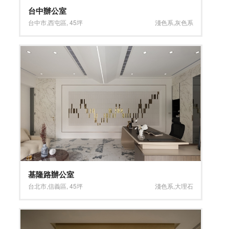
台中辦公室
台中市
,
西屯區
,
45坪
淺色系
,
灰色系
基隆路辦公室
台北市
,
信義區
,
45坪
淺色系
,
大理石