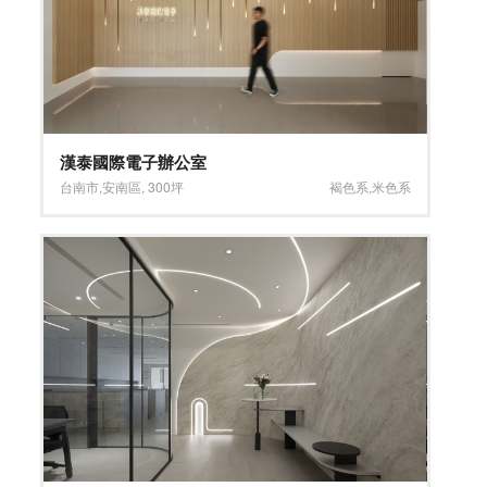
漢泰國際電子辦公室
台南市
,
安南區
,
300坪
褐色系
,
米色系